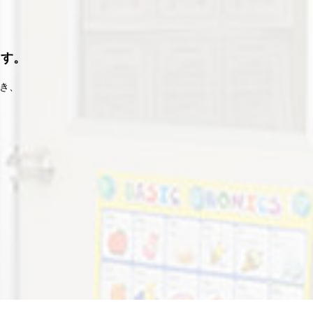
ます。
頂き、
。