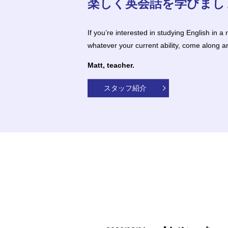
楽しく英会話を学びましょ
If you’re interested in studying English in 
whatever your current ability, come along a
Matt, teacher.
スタッフ紹介