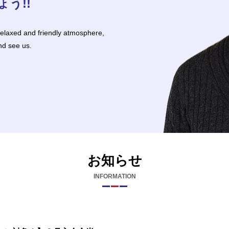
う!!
a relaxed and friendly atmosphere,
nd see us.
お知らせ
INFORMATION