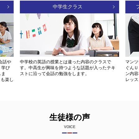
中学生クラス
会話や
中学校の英語の授業とは違った内容のクラスで
マンツ
く学び
す。中高生が興味を持つような話題が入ったテキ
ぐんＵ
しま
ストに沿って会話の勉強をします。
ン内容
トも楽し
レッス
生徒様の声
VOICE