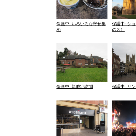
保護中: いろいろな寄せ集
保護中: シ
め
の３）
保護中: リ
保護中: 親戚宅訪問