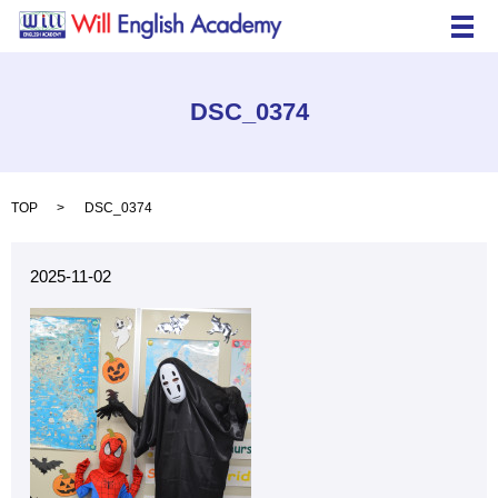
メ
DSC_0374
TOP
DSC_0374
2025-11-02