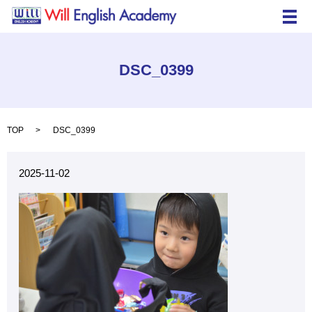
メ
DSC_0399
TOP
DSC_0399
2025-11-02