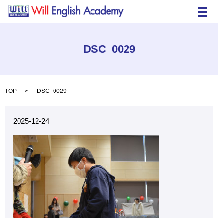
メ
DSC_0029
TOP
DSC_0029
2025-12-24