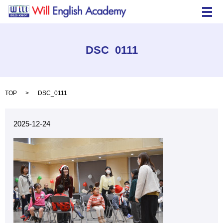
メ
DSC_0111
TOP
DSC_0111
2025-12-24