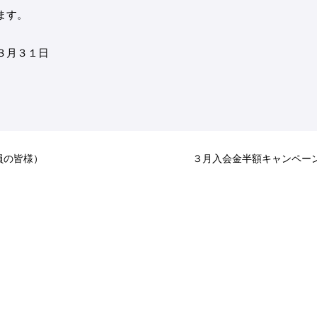
ます。
３月３１日
。
員の皆様）
３月入会金半額キャンペー