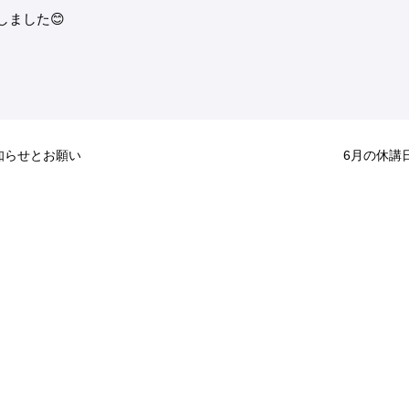
しました
😊
知らせとお願い
6月の休講