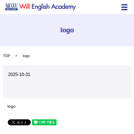
メ
logo
TOP
logo
2025-10-31
logo