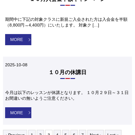
期間中に下記の対象クラスに新規ご入会された方は入会金を半額
（8,800円→4,400円）にいたします。 対象ク […]
MORE
2025-10-08
１０月の休講日
今月は以下のレッスンが休講となります。 １０月２９日～３１日
お間違いの無いようご注意ください。
MORE
‹ Previous
1
2
3
4
5
6
7
Next ›
Last »